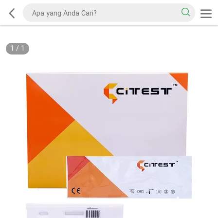
1
/
1