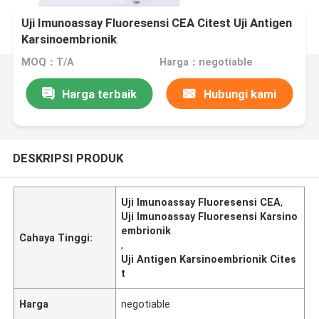
Uji Imunoassay Fluoresensi CEA Citest Uji Antigen
Karsinoembrionik
MOQ：T/A
Harga：negotiable
Harga terbaik
Hubungi kami
DESKRIPSI PRODUK
Uji Imunoassay Fluoresensi CEA
,
Uji Imunoassay Fluoresensi Karsino
embrionik
Cahaya Tinggi:
,
Uji Antigen Karsinoembrionik Cites
t
Harga
negotiable