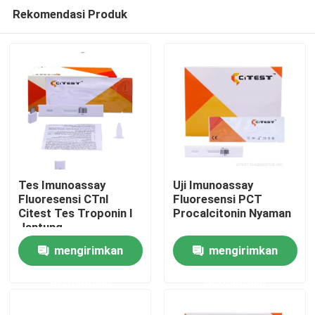
Rekomendasi Produk
Tes Imunoassay
Uji Imunoassay
Fluoresensi CTnI
Fluoresensi PCT
Citest Tes Troponin I
Procalcitonin Nyaman
Rumah
Jantung
mengirimkan
mengirimkan
Produk
permintaan
permintaan
Tentang kami