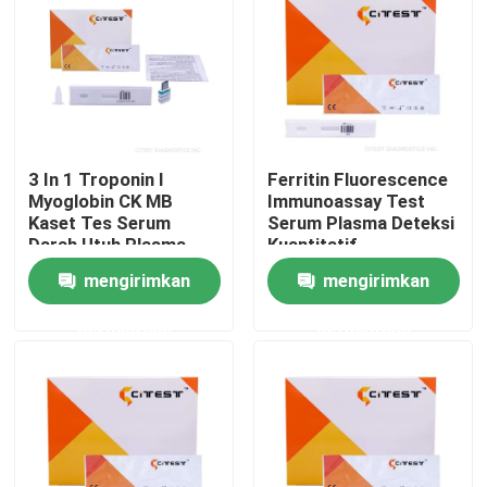
Tur Pabrik
Kontrol kualitas
3 In 1 Troponin I
Ferritin Fluorescence
Hubungi kami
Myoglobin CK MB
Immunoassay Test
Kaset Tes Serum
Serum Plasma Deteksi
Darah Utuh Plasma
Kuantitatif
Berita
mengirimkan
mengirimkan
permintaan
permintaan
Kit Tes Cepat Antigen Covid 19
Kit Tes Antibodi COVID 19
Alat Tes Kesehatan Wanita